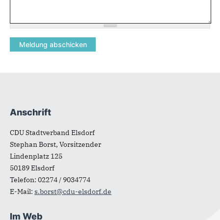
Anschrift
Fußbereich
CDU Stadtverband Elsdorf
Stephan Borst, Vorsitzender
Lindenplatz 125
50189
Elsdorf
Telefon:
02274 / 9034774
E-Mail:
s.borst@cdu-elsdorf.de
Im Web