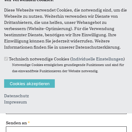
Seite versenden
Diese Webseite verwendet Cookies, die notwendig sind, um die
Webseite zu nutzen. Weiterhin verwenden wir Dienste von
Drittanbietern, die uns helfen, unser Webangebot zu
Vielen Dank, dass Sie die Inhalte unserer Homepage
verbessern (Website-Optimierung). Für die Verwendung
weiterempfehlen.
bestimmter Dienste, benötigen wir Ihre Einwilligung. Ihre
Anmerkung: Ihre E-Mail-Adresse wird benötigt um die
Einwilligung können Sie jederzeit widerrufen. Weitere
Personen, denen Sie die Seite weiterempfehlen, zu
Informationen finden Sie in unserer Datenschutzerklärung.
informieren, von wem die Empfehlung kommt, und dass es
kein Spam ist.
Technisch notwendige Cookies (
Individuelle Einstellungen
)
Notwendige Cookies ermöglichen grundlegende Funktionen und sind für
Das mit * gekennzeichnete Feld ist ein Pflichtfeld.
das einwandfreie Funktionieren der Website notwendig.
Eigene E-Mail-Adresse
*
Datenschutz
Eigener Name
*
Impressum
Senden an
*