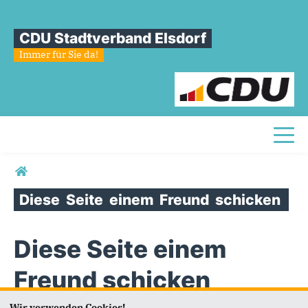
CDU Stadtverband Elsdorf
Immer für Sie da!
Toggl
Sie sind hier
Diese
Seite
einem
Freund
schicken
Diese Seite einem
Freund schicken
Wir verwenden Cookies!