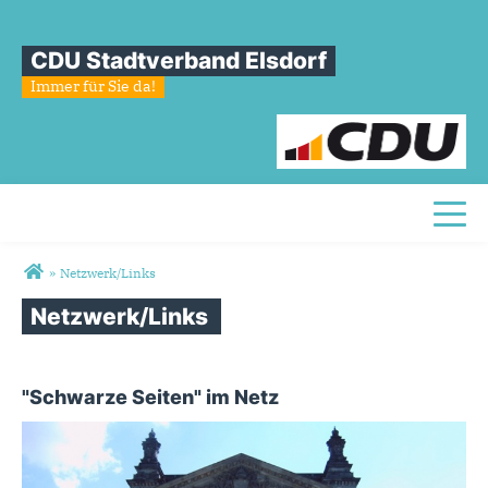
CDU Stadtverband Elsdorf
Immer für Sie da!
Toggl
Sie sind hier
»
Netzwerk/Links
Netzwerk/Links
"Schwarze Seiten" im Netz