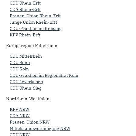
CDU Rhein-Erft
CDA Rhein-Erft
Frauen-Union Rhein-Erft
Junge Union Rhein-Erft
CDU-Fraktion im Kreistag
KPV Rhein-Erft
Europaregion Mittelrhein:
CDU Mittelrhein
CDU Bonn
CDU Köln
CDU-Fraktion im Regionalrat Köln
CDU Leverkusen
CDU Rhein-Sieg
Nordrhein-Westfalen:
KPV NRW
CDA NRW
Frauen-Union NRW
Mittelstandsvereinigung NRW
CDU NRW