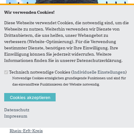
Wir verwenden Cookies!
Diese Webseite verwendet Cookies, die notwendig sind, um die
Webseite zu nutzen. Weiterhin verwenden wir Dienste von
Drittanbietern, die uns helfen, unser Webangebot zu
verbessern (Website-Optimierung). Für die Verwendung
bestimmter Dienste, benötigen wir Ihre Einwilligung. Ihre
Einwilligung können Sie jederzeit widerrufen. Weitere
Abgeordnete für Elsdorf:
Informationen finden Sie in unserer Datenschutzerklärung.
www.romina-fuer-nrw.de (Romina Plonsker, MdL)
Technisch notwendige Cookies (
Individuelle Einstellungen
)
www.axel-voss-europa.de (MdEP des Europaparlaments)
Notwendige Cookies ermöglichen grundlegende Funktionen und sind für
www.georg-kippels.de (MdB des Wahlkreises 91)
das einwandfreie Funktionieren der Website notwendig.
Elsdorf:
Junge Union Elsdorf
Stadt Elsdorf
Datenschutz
Impressum
Rhein-Erft-Kreis:
Rhein-Erft-Kreis