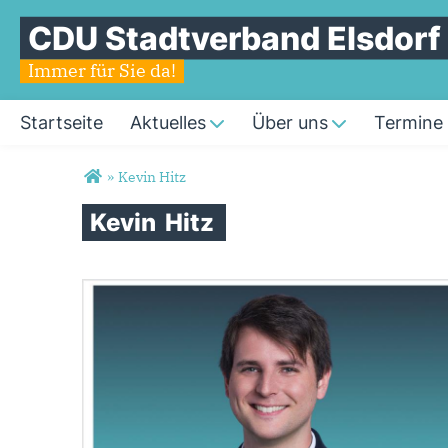
CDU Stadtverband Elsdorf
Immer für Sie da!
Startseite
Aktuelles
Über uns
Termine
Sie sind hier
»
Kevin Hitz
Kevin
Hitz